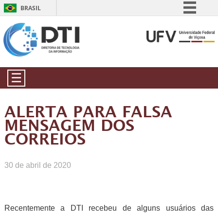
BRASIL
Simplifique!
Comunica BR
Participe
Acesso à informação
☰
Legislação
Canais
ALERTA PARA FALSA
MENSAGEM DOS
CORREIOS
30 de abril de 2020
Recentemente a DTI recebeu de alguns usuários das