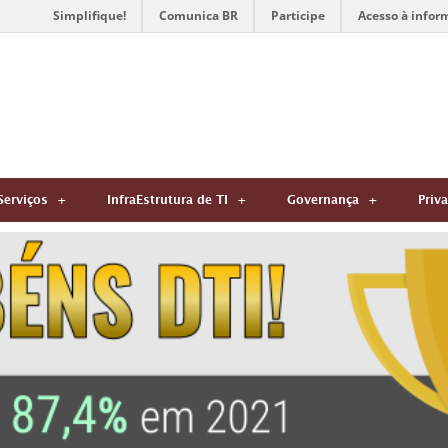
Simplifique!
Comunica BR
Participe
Acesso à infor
Serviços
InfraEstrutura de TI
Governança
Priv