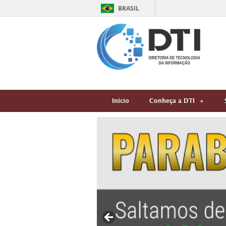
BRASIL
Início
Conheça a DTI