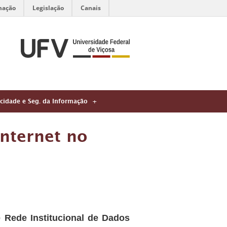
mação
Legislação
Canais
acidade e Seg. da Informação
internet no
e Rede Institucional de Dados