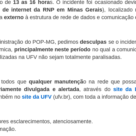
do de
13 as 16 hora
s. O incidente foi ocasionado de
 de internet da RNP em Minas Gerais
), localiza
ma
externo
à estrutura de rede de dados e comunicação
inistração do POP-MG, pedimos
desculpas
se o incide
êmica,
principalmente neste período
no qual a comunica
alizadas na UFV não sejam totalmente paralisadas.
à todos que
qualquer manutençã
o na rede que possa
viamente divulgada e alertada
, através do
site da 
ambém no
site da UFV
(ufv.br), com toda a informação de
res esclarecimentos, atenciosamente.
rmação.