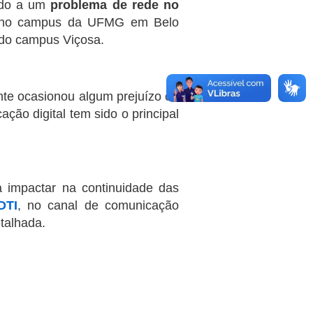
vido a um
problema de rede no
do no campus da UFMG em Belo
 do campus Viçosa.
nte ocasionou algum prejuízo ou
ção digital tem sido o principal
 impactar na continuidade das
DTI
, no canal de comunicação
talhada.