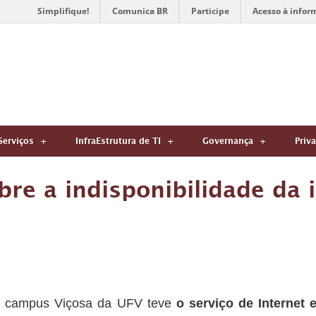
Simplifique!
Comunica BR
Participe
Acesso à infor
Serviços
InfraEstrutura de TI
Governança
Priv
re a indisponibilidade da 
o campus Viçosa da UFV teve
o serviço de Internet 