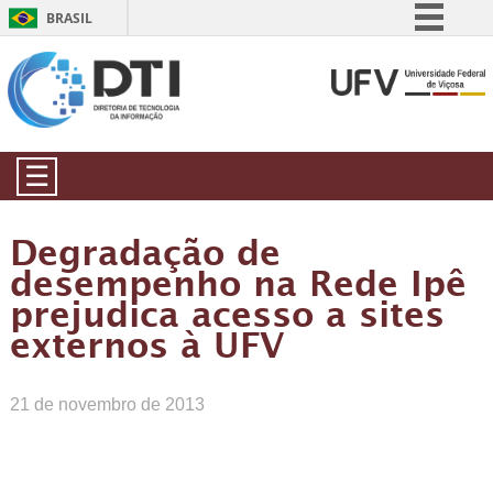
BRASIL
Simplifique!
Comunica BR
Participe
Acesso à informação
☰
Legislação
Canais
Degradação de
desempenho na Rede Ipê
prejudica acesso a sites
externos à UFV
21 de novembro de 2013