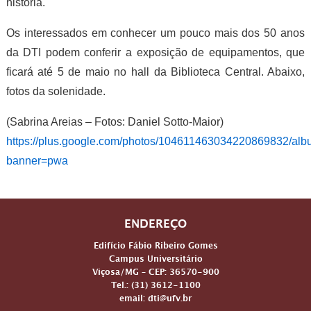
história.
Os interessados em conhecer um pouco mais dos 50 anos
da DTI podem conferir a exposição de equipamentos, que
ficará até 5 de maio no hall da Biblioteca Central. Abaixo,
fotos da solenidade.
(Sabrina Areias – Fotos: Daniel Sotto-Maior)
https://plus.google.com/photos/104611463034220869832/a
banner=pwa
ENDEREÇO
Edifício Fábio Ribeiro Gomes
Campus Universitário
Viçosa/MG – CEP: 36570-900
Tel.: (31) 3612-1100
email: dti@ufv.br