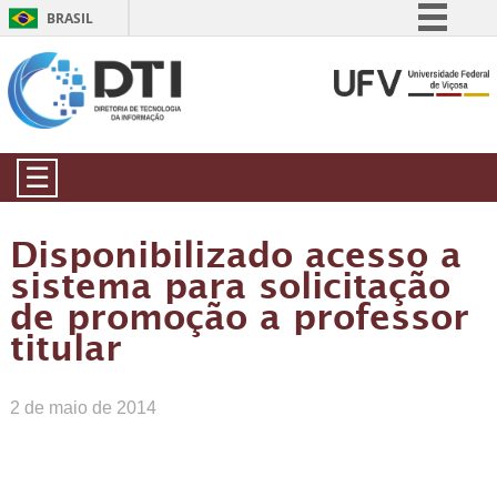
BRASIL
Simplifique!
Comunica BR
Participe
Acesso à informação
☰
Legislação
Canais
Disponibilizado acesso a
sistema para solicitação
de promoção a professor
titular
2 de maio de 2014