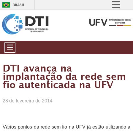
BRASIL
Simplifique!
Comunica BR
Participe
Acesso à informação
☰
Legislação
Canais
DTI avança na
implantação da rede sem
fio autenticada na UFV
28 de fevereiro de 2014
Vários pontos da rede sem fio na UFV já estão utilizando a