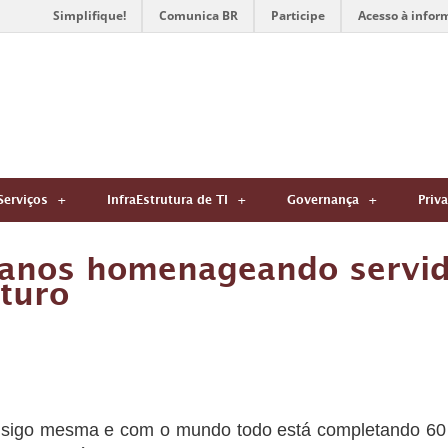
Simplifique!
Comunica BR
Participe
Acesso à infor
Serviços
InfraEstrutura de TI
Governança
Priv
 anos homenageando servid
uturo
sigo mesma e com o mundo todo está completando 60 an