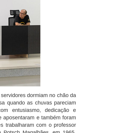
 servidores dormiam no chão da
asa quando as chuvas pareciam
com entusiasmo, dedicação e
 se aposentaram e também foram
les trabalharam com o professor
on Potsch Magalhães, em 1965,