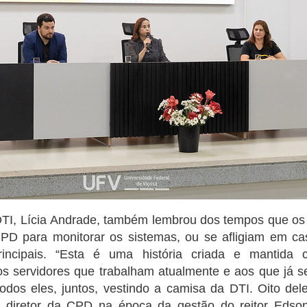
 DTI, Lícia Andrade, também lembrou dos tempos que os
CPD para monitorar os sistemas, ou se afligiam em c
incipais. “Esta é uma história criada e mantida 
os servidores que trabalham atualmente e aos que já
odos eles, juntos, vestindo a camisa da DTI. Oito de
o diretor da CPD na época da gestão do reitor Eds