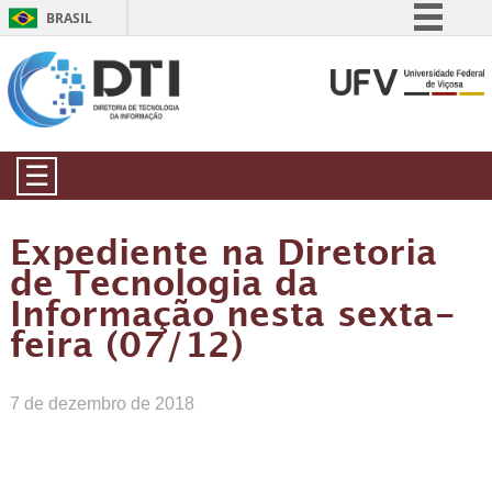
BRASIL
Simplifique!
Comunica BR
Participe
Acesso à informação
☰
Legislação
Canais
Expediente na Diretoria
de Tecnologia da
Informação nesta sexta-
feira (07/12)
7 de dezembro de 2018