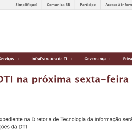
Simplifique!
Comunica BR
Participe
Acesso à infor
Serviços
InfraEstrutura de TI
Governança
Priv
DTI na próxima sexta-feira
 expediente na Diretoria de Tecnologia da Informação ser
ações da DTI