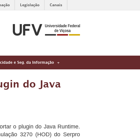
mação
Legislação
Canais
acidade e Seg. da Informação
ugin do Java
ortar o plugin do Java Runtime.
emulação 3270 (HOD) do Serpro