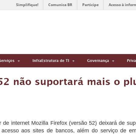
Simplifique!
Comunica BR
Participe
Acesso à infor
Serviços
InfraEstrutura de TI
Governança
Priv
52 não suportará mais o pl
de internet Mozilla Firefox (versão 52) deixará de sup
a acesso aos sites de bancos, além do serviço de 