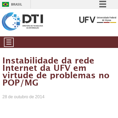
BRASIL
Simplifique!
Comunica BR
Participe
Acesso à informação
☰
Legislação
Canais
Instabilidade da rede
Internet da UFV em
virtude de problemas no
POP/MG
28 de outubro de 2014