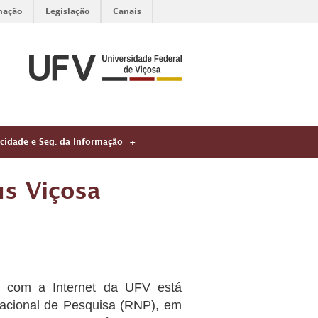
mação
Legislação
Canais
acidade e Seg. da Informação
us Viçosa
o com a Internet da UFV está
Nacional de Pesquisa (RNP), em