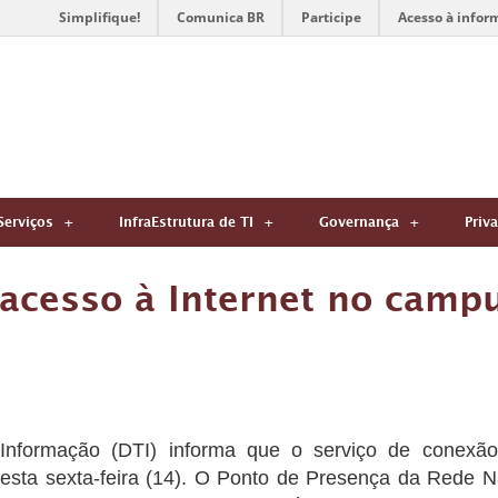
Simplifique!
Comunica BR
Participe
Acesso à infor
Serviços
InfraEstrutura de TI
Governança
Priv
 acesso à Internet no camp
 Informação (DTI) informa que o serviço de conexã
desta sexta-feira (14). O Ponto de Presença da Rede 