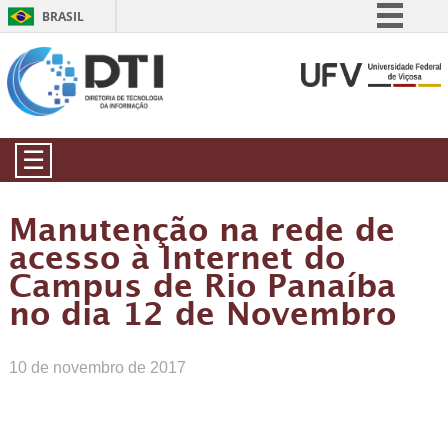
BRASIL
Simplifique!
Comunica BR
Participe
Acesso à informação
☰
Legislação
Canais
Manutenção na rede de
acesso à Internet do
Campus de Rio Panaíba
no dia 12 de Novembro
10 de novembro de 2017