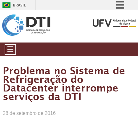
BRASIL
Simplifique!
Comunica BR
Participe
Acesso à informação
☰
Legislação
Canais
Problema no Sistema de
Refrigeração do
Datacenter interrompe
serviços da DTI
28 de setembro de 2016