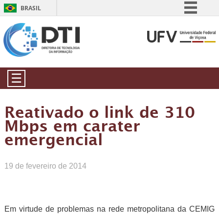
BRASIL
Simplifique!
Comunica BR
Participe
Acesso à informação
☰
Legislação
Canais
Reativado o link de 310
Mbps em carater
emergencial
19 de fevereiro de 2014
Em virtude de problemas na rede metropolitana da CEMIG