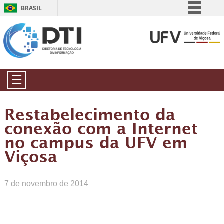
BRASIL
Simplifique!
Comunica BR
Participe
Acesso à informação
☰
Legislação
Canais
Restabelecimento da
conexão com a Internet
no campus da UFV em
Viçosa
7 de novembro de 2014