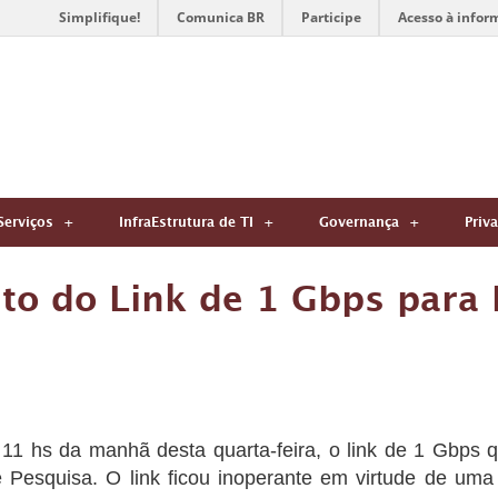
Simplifique!
Comunica BR
Participe
Acesso à infor
Serviços
InfraEstrutura de TI
Governança
Priv
to do Link de 1 Gbps para 
s 11 hs da manhã desta quarta-feira, o link de 1 Gbp
Pesquisa. O link ficou inoperante em virtude de uma 