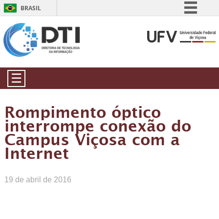
BRASIL
Simplifique!
Comunica BR
Participe
Acesso à informação
☰
Legislação
Canais
Rompimento óptico
interrompe conexão do
Campus Viçosa com a
Internet
19 de abril de 2016