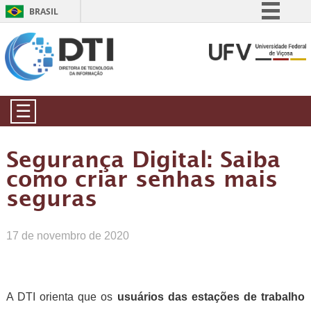
BRASIL
Simplifique!
Comunica BR
Participe
Acesso à informação
☰
Legislação
Canais
Segurança Digital: Saiba
como criar senhas mais
seguras
17 de novembro de 2020
A DTI orienta que os
usuários das estações de trabalho