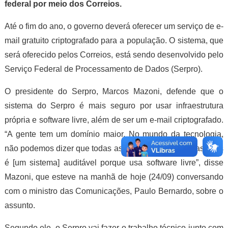
federal por meio dos Correios.
Até o fim do ano, o governo deverá oferecer um serviço de e-
mail gratuito criptografado para a população. O sistema, que
será oferecido pelos Correios, está sendo desenvolvido pelo
Serviço Federal de Processamento de Dados (Serpro).
O presidente do Serpro, Marcos Mazoni, defende que o
sistema do Serpro é mais seguro por usar infraestrutura
própria e software livre, além de ser um e-mail criptografado.
“A gente tem um domínio maior. No mundo da tecnologia,
não podemos dizer que todas as portas estão fechadas, mas
é [um sistema] auditável porque usa software livre”, disse
Mazoni, que esteve na manhã de hoje (24/09) conversando
com o ministro das Comunicações, Paulo Bernardo, sobre o
assunto.
Segundo ele, o Serpro vai fazer o trabalho técnico junto com