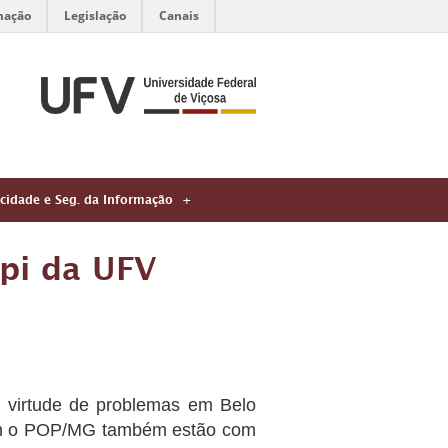
mação
Legislação
Canais
acidade e Seg. da Informação
mpi da UFV
m virtude de problemas em Belo
izam o POP/MG também estão com