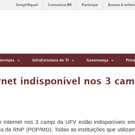
Simplifique!
Comunica BR
Participe
Acesso à infor
Serviços
InfraEstrutura de TI
Governança
Priv
rnet indisponível nos 3 ca
e Internet nos 3 campi da UFV estão indisponíveis e
ça da RNP (POP/MG). Todas as instituições que util