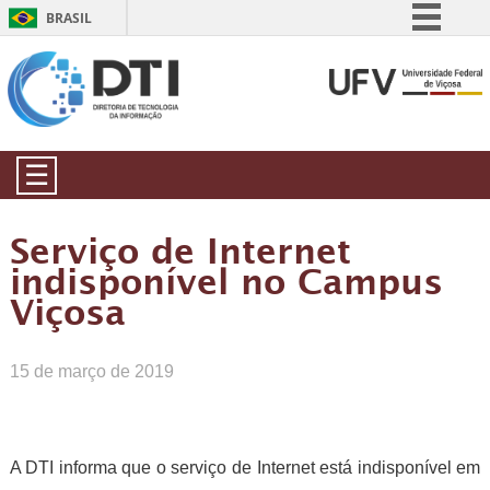
BRASIL
Simplifique!
Comunica BR
Participe
Acesso à informação
☰
Legislação
Canais
Serviço de Internet
indisponível no Campus
Viçosa
15 de março de 2019
A DTI informa que o serviço de Internet está indisponível em