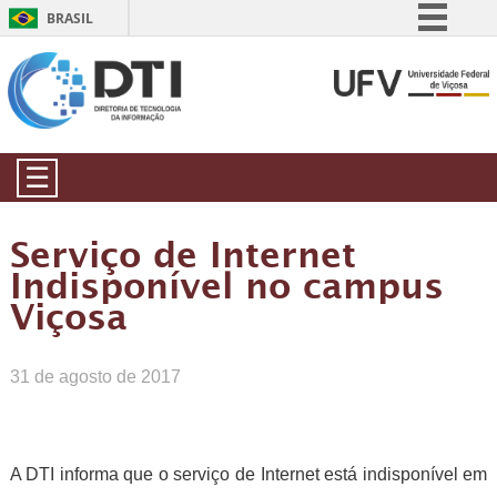
BRASIL
Simplifique!
Comunica BR
Participe
Acesso à informação
☰
Legislação
Canais
Serviço de Internet
Indisponível no campus
Viçosa
31 de agosto de 2017
A DTI informa que o serviço de Internet está indisponível em