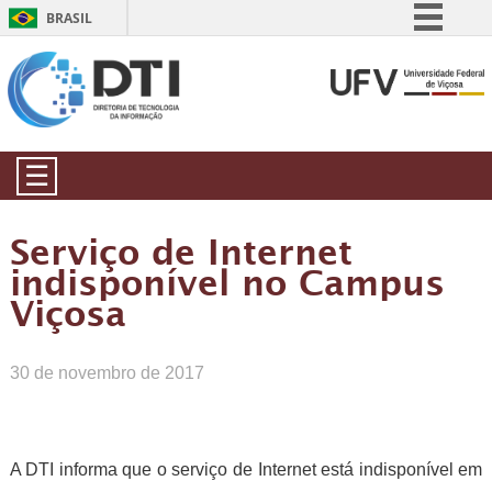
BRASIL
Simplifique!
Comunica BR
Participe
Acesso à informação
☰
Legislação
Canais
Serviço de Internet
indisponível no Campus
Viçosa
30 de novembro de 2017
A DTI informa que o serviço de Internet está indisponível em