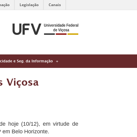
mação
Legislação
Canais
acidade e Seg. da Informação
s Viçosa
de hoje (10/12), em virtude de
 em Belo Horizonte.