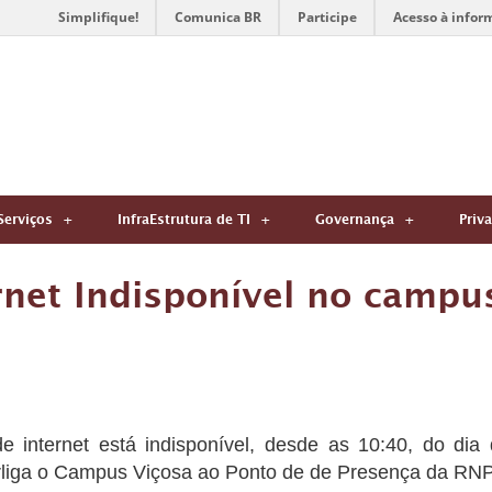
Simplifique!
Comunica BR
Participe
Acesso à infor
Serviços
InfraEstrutura de TI
Governança
Priv
rnet Indisponível no campu
e internet está indisponível, desde as 10:40, do dia 
rliga o Campus Viçosa ao Ponto de de Presença da RNP