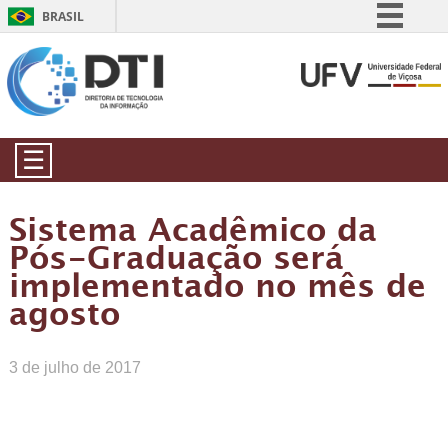
BRASIL
Simplifique!
Comunica BR
Participe
Acesso à informação
☰
Legislação
Canais
Sistema Acadêmico da
Pós-Graduação será
implementado no mês de
agosto
3 de julho de 2017