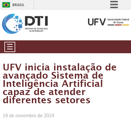
BRASIL
Simplifique!
Comunica BR
Participe
Acesso à informação
☰
Legislação
Canais
UFV inicia instalação de
avançado Sistema de
Inteligência Artificial
capaz de atender
diferentes setores
19 de novembro de 2024