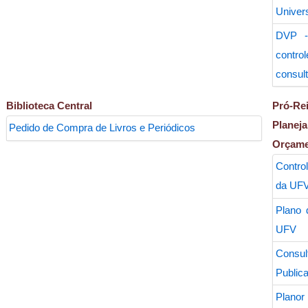
Univer
DVP -
con
consul
Biblioteca Central
Pró-R
Plan
Pedido de Compra de Livros e Periódicos
Orçam
Contro
da UF
Plano 
UFV
Con
Public
Planor