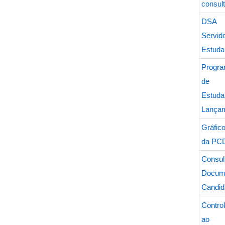
consul
DSA 
Serv
Estuda
Progr
de A
Estu
Lança
Gráfic
da PC
Consul
Docu
Candid
Contro
ao R