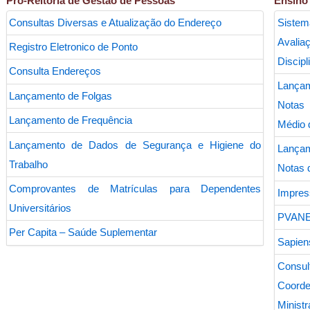
Pró-Reitoria de Gestão de Pessoas
Ensino
Consultas Diversas e Atualização do Endereço
Sis
Aval
Registro Eletronico de Ponto
Discipl
Consulta Endereços
Lanç
Lançamento de Folgas
Notas
Lançamento de Frequência
Médio d
Lançamento de Dados de Segurança e Higiene do
Lanç
Trabalho
Notas 
Comprovantes de Matrículas para Dependentes
Impres
Universitários
PVANE
Per Capita – Saúde Suplementar
Sapien
Cons
Coor
Minist