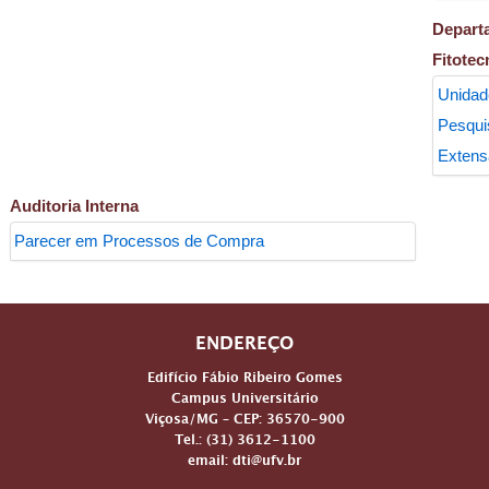
Depar
Fitotec
Unidad
Pes
Extens
Auditoria Interna
Parecer em Processos de Compra
ENDEREÇO
Edifício Fábio Ribeiro Gomes
Campus Universitário
Viçosa/MG – CEP: 36570-900
Tel.: (31) 3612-1100
email: dti@ufv.br