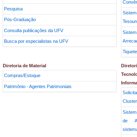
Convên
Pesquisa
Sis
Pós-Graduação
Tesour
Consulta publicações da UFV
Sis
Arreca
Busca por especialistas na UFV
Tiquete
Diretoria de Material
Dire
Tecn
Compras/Estoque
Informa
Patrimônio - Agentes Patrimoniais
Solici
Cluster
Sistem
de A
sistem