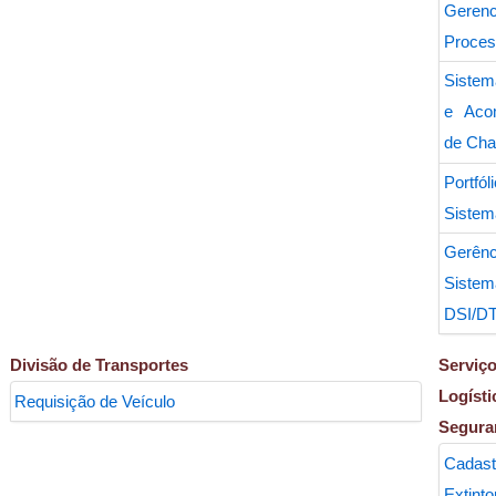
Geren
Proces
Sistem
e Aco
de Ch
Port
Sistem
Ger
Sis
DSI/DT
Divisão de Transportes
Serviç
Log
Requisição de Veículo
Segura
Cad
Extinto