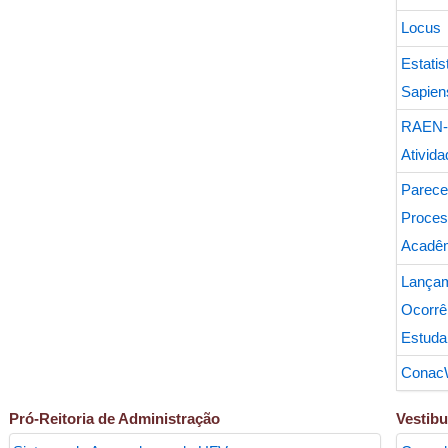
Locus
Esta
Sapien
RAEN-
Ativid
Par
Proces
Acadê
Lanç
Ocorrê
Estudan
Conac
Pró-Reitoria de Administração
Vestibu