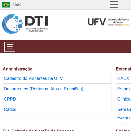
BRASIL
Simplifique!
Comunica BR
Participe
Acesso à informação
☰
Legislação
Canais
Administração
Extens
Cadastro do Visitantes na UFV
RAEX
Documentos (Portarias, Atos e Reuniões)
Estági
CPPD
Clínica
Radoc
Sem
Fazend