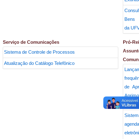
Consul
Bens 
da UF
Serviço de Comunicações
Pró-R
Assunt
Sistema de Controle de Processos
Comuni
Atualização do Catálogo Telefônico
Lanç
frequê
de Ap
Aprimo
Profiss
Sis
agend
elet