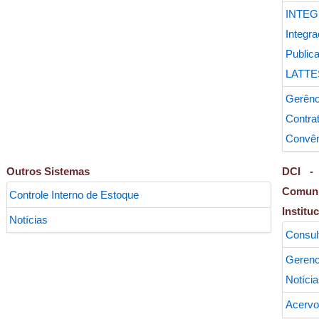
INT
Inte
Publ
LATTE
Ger
Con
Convên
Outros Sistemas
DCI - 
Comun
Controle Interno de Estoque
Institu
Notícias
Consul
Geren
Notícia
Acervo