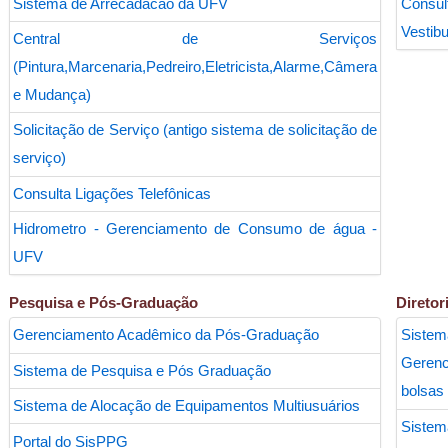
Sistema de Arrecadacao da UFV
Consu
Vestibu
Central de Serviços
(Pintura,Marcenaria,Pedreiro,Eletricista,Alarme,Câmera
e Mudança)
Solicitação de Serviço (antigo sistema de solicitação de
serviço)
Consulta Ligações Telefônicas
Hidrometro - Gerenciamento de Consumo de água -
UFV
Pesquisa e Pós-Graduação
Diretor
Gerenciamento Acadêmico da Pós-Graduação
Sis
Geren
Sistema de Pesquisa e Pós Graduação
bolsas 
Sistema de Alocação de Equipamentos Multiusuários
Sis
Portal do SisPPG