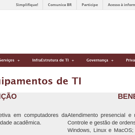
Simplifique!
Comunica BR
Participe
Acesso à infor
Serviços
InfraEstrutura de TI
Governança
Priv
ipamentos de TI
IÇÃO
BEN
retiva em computadores da
Atendimento presencial e r
idade acadêmica.
Controle e gestão de ordens
Windows, Linux e MacOS; 